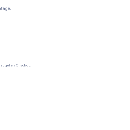
ntage.
reugel en Oirschot.