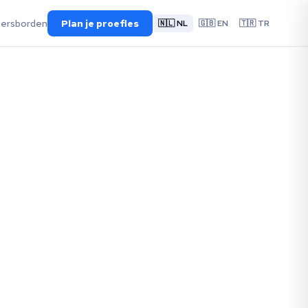
eersborden
Plan je proefles
🇳🇱 NL
🇬🇧 EN
🇹🇷 TR